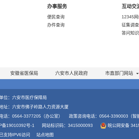
办事服务
互动交
便民查询
12345
办件查询
征集调查
答问知识
安徽省医保局
六安市人民政府
市直部门网站
单位：六安市医疗保障局
地址：六安市佛子岭路人力资源大厦
电话：0564-3377205（办公室）
政策咨询电话：0564-3390003
P备19010392号-1
网站标识码：3415000093
皖公网安备 3415
已支持IPV6访问
站点地图